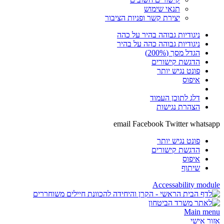
תנאי שימוש
יצירת קשר ופניות הציבור
ניגודיות גבוהה בהיר על כהה
ניגודיות גבוהה כהה על בהיר
הגדל מסך (200%)
הדגשת קישורים
פונט נגיש יותר
איפוס
דלג לתוכן העמוד
הצהרת נגישות
email
Facebook
Twitter
wha
פונט נגיש יותר
הדגשת קישורים
איפוס
שיתוף
Accessability m
Main 
אישי