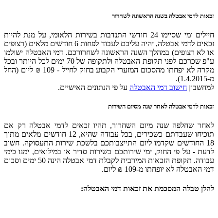
לדמי אבטלה בשנה הראשונה לשחרור
חיילים ומי שסיימו 24 חודשי התנדבות בשירות הלאומי, על מנת להיות
זכאים לדמי אבטלה, יהיה עליכם לעבוד לפחות 6 חודשים מלאים (רצופים
 רצופים) במהלך השנה הראשונה לשחרורכם. דמי האבטלה ישולמו
ע"פ שכרכם לפני תקופת האבטלה ולתקופה של 70 ימים לכל היותר ובכל
מקרה לא יפחתו מהסכום המזערי הקבוע בחוק לחייל - 109 ₪ ליום (החל
בון
חישוב דמי האבטלה
על פי הנתונים האישיים.
לדמי אבטלה לאחר שנה מסיום השירות
שחלפה שנה מיום השחרור, תהיו זכאים לדמי אבטלה רק אם
תוכיחו שעבדתם כשכירים, בכל עבודה שהיא, 12 חודשים מלאים מתוך
החודשים שקדמו ליום התייצבותכם בלשכת שירות התעסוקה. חשוב
- על פי החוק, ימי שירותכם בשירות סדיר או במילואים, ימנו כימי
עבודה. תקופת הזכאות המירבית לקבלת דמי אבטלה הינה 50 ימים וסכום
טלה לא יופחתו מ-109 ₪ ליום.
טבלה המסכמת את זכאות דמי האבטלה: