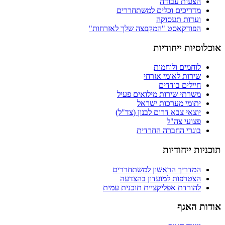
הצעות עבודה
מדריכים וכלים למשתחררים
ועדות תעסוקה
הפודקאסט "המקפצה שלך לאזרחות"
סיות ייחודיות
לוחמים ולוחמות
שירות לאומי אזרחי
חיילים בודדים
משרתי שירות מילואים פעיל
יתומי מערכות ישראל
יוצאי צבא דרום לבנון (צד"ל)
פצועי צה"ל
בוגרי החברה החרדית
ות ייחודיות
המדריך הראשון למשתחררים
הצטרפות למועדון בהצדעה
להורדת אפליקציית תוכנית עמית
ת האגף