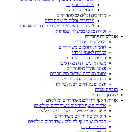
מידע למעסיקים
מסלולי קריירה
מדריכים וכלים למשתחררים
מדריכים וכלים למשתחררים
7 צעדים ראשונים וחשובים בדרך לאזרחות
זכויות מגופי ממשלה ועמותות
אוכלוסיות ייחודיות
אוכלוסיות ייחודיות
לוחמות ולוחמים משוחררים
שירות לאומי-אזרחי
חיילים בודדים משוחררים
משרתי ומשרתות מילואים
פצועי צה"ל משוחררים
יתומי מערכת ישראל משוחררים
בוגרי החברה החרדית משוחררים
יוצאי צבא דרום לבנון (צד"ל)
תוכנית עמית
מועדון בהצדעה
אודות האגף לחיילים משוחררים ומילואים
אודות האגף לחיילים משוחררים ומילואים
ייעוד האגף לחיילים משוחררים ומילואים
חוק קליטת חיילים משוחררים
דבר ראש האגף לחיילים משוחררים ומילואים
דבר יו"ר הקרן
קישורים חשובים