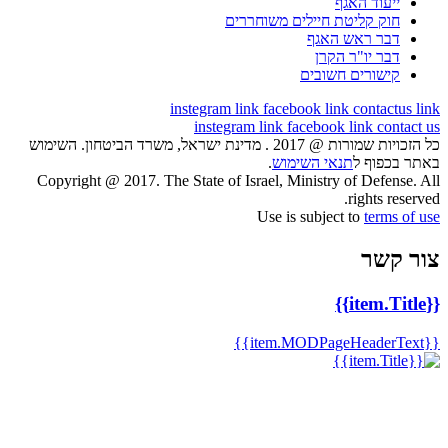
ייעוד האגף
חוק קליטת חיילים משוחררים
דבר ראש האגף
דבר יו"ר הקרן
קישורים חשובים
instegram link
facebook link
contactu
instegram link
facebook link
cont
כל הזכויות שמורות @ 2017 . מדינת ישראל, משרד הביטחון. השימוש
בכפוף ל
תנאי השימוש
.
Copyright @ 2017. The State of Israel, Ministry of Defens
rights res
Use is subject to
terms 
 קשר