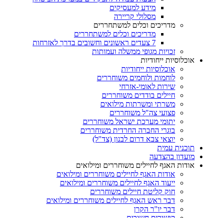
מידע למעסיקים
מסלולי קריירה
מדריכים וכלים למשתחררים
מדריכים וכלים למשתחררים
7 צעדים ראשונים וחשובים בדרך לאזרחות
זכויות מגופי ממשלה ועמותות
אוכלוסיות ייחודיות
אוכלוסיות ייחודיות
לוחמות ולוחמים משוחררים
שירות לאומי-אזרחי
חיילים בודדים משוחררים
משרתי ומשרתות מילואים
פצועי צה"ל משוחררים
יתומי מערכת ישראל משוחררים
בוגרי החברה החרדית משוחררים
יוצאי צבא דרום לבנון (צד"ל)
תוכנית עמית
מועדון בהצדעה
אודות האגף לחיילים משוחררים ומילואים
אודות האגף לחיילים משוחררים ומילואים
ייעוד האגף לחיילים משוחררים ומילואים
חוק קליטת חיילים משוחררים
דבר ראש האגף לחיילים משוחררים ומילואים
דבר יו"ר הקרן
קישורים חשובים