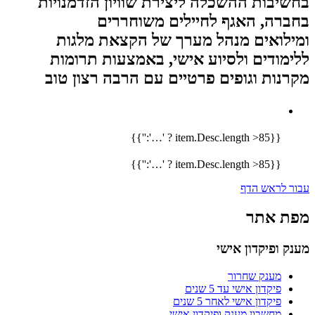
בחשיבות ההשכלה ליצירת שוויון הזדמנויות
בחברה, האגף לחיילים משוחררים
ומילואים מנהל מערך של הקצאת מלגות
ללימודים ולסיוע אישי, באמצעות תרומות
מקרנות וגופים פרטיים עם הרבה רצון טוב
{{item.Desc.length >85 ? '…':''}}
{{item.Desc.length >85 ? '…':''}}
עבור לראש הדף
מפת אתר
מענק ופיקדון אישי
מענק שחרור
פיקדון אישי עד 5 שנים
פיקדון אישי לאחר 5 שנים
מחשבון מענק ופיקדון אישי