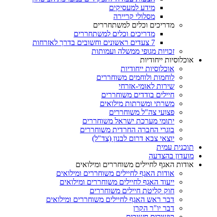
מידע למעסיקים
מסלולי קריירה
מדריכים וכלים למשתחררים
מדריכים וכלים למשתחררים
7 צעדים ראשונים וחשובים בדרך לאזרחות
זכויות מגופי ממשלה ועמותות
אוכלוסיות ייחודיות
אוכלוסיות ייחודיות
לוחמות ולוחמים משוחררים
שירות לאומי-אזרחי
חיילים בודדים משוחררים
משרתי ומשרתות מילואים
פצועי צה"ל משוחררים
יתומי מערכת ישראל משוחררים
בוגרי החברה החרדית משוחררים
יוצאי צבא דרום לבנון (צד"ל)
תוכנית עמית
מועדון בהצדעה
אודות האגף לחיילים משוחררים ומילואים
אודות האגף לחיילים משוחררים ומילואים
ייעוד האגף לחיילים משוחררים ומילואים
חוק קליטת חיילים משוחררים
דבר ראש האגף לחיילים משוחררים ומילואים
דבר יו"ר הקרן
קישורים חשובים