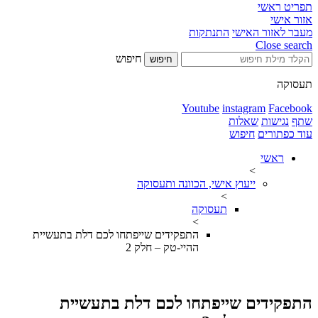
תפריט ראשי
אזור אישי
מעבר לאזור האישי
התנתקות
Close search
חיפוש
חיפוש
תעסוקה
Youtube
instagram
Facebook
שתף
נגישות
שאלות
עוד כפתורים
חיפוש
ראשי
>
ייעוץ אישי, הכוונה ותעסוקה
>
תעסוקה
>
התפקידים שייפתחו לכם דלת בתעשיית
ההיי-טק – חלק 2
התפקידים שייפתחו לכם דלת בתעשיית