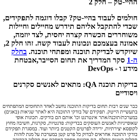
ההיי-טק – חלק 2
חולמים לעבוד בהיי-טק? קבלו דוגמה לתפקידים,
שכדי להתקבל אליהם תידרש מחיילים וחיילות
משוחררים הכשרה קצרה יחסית, לצד יוזמה,
אמונה בעצמכם ונכונות לעבוד קשה. זהו חלק 2,
שיוקדש לבדיקת תוכנה ומפתחי תוכנה.
בחלק
ה-1
סקר המדריך את תחום הסייבר,אבטחת
מידע ו - DevOps​
בדיקות תוכנה QA: מתאים לאנשים סקרנים
ויסודיים
כבר שנים רבות תחום בדיקות התוכנה נחשב לאחד התחומים המתפתחים
בתעשיית הייטק. תפקידם של בודקי התוכנה היא לאתר שגיאות (באגים)
במערכת/תוכנה/אתר אינטרנט וכו' אותם הם בודקים. תכונות אופי
שאופייניות לאנשים העוסקים בבדיקות: פדנטיות, סקרנות, חשיבה מחוץ
לקופסא יצירתיות, ירידה לפרטים הקטנים ביותר ועוד. במסגרת תפקידם
בודקי התוכנה אחראים לבדוק כל פרט קטן במערכת על מנת לזהות
תקלות קטנות וגדולת. הם מכינים מסמך המסכם את תהליך הבדיקה