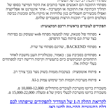
מפתחי תוכנה: לב לבה של העשייה
מפתחי התוכנה הם האנשים אשר כותבים את הקוד המייצר בסופו של
תהליך הכתיבה את התוכנה או המערכת - אתר אינטרנט או אפליקציה
ואפילו מכשירים חשמליים כגון טלוויזיות או מיקרו-גלים ומכונות כביסה
נשלטים היום ע"י תוכנות הרצות במעבדים שלהם.
תפקידים לעובדים בראשית דרכם המקצועית:
מפתחי פול סטאק, שזה למעשה מפתח web שעוסק גם בפיתוח
בצד שרת וגם פיתוח בצד הדפדפן.
מפתחי BACKEND , שהינם מפתחי צד שרת.
מפתחים בסביבת ענן : כאמור, טכנולוגיית הענן נחשבת לאחד
התחומים המבוקשים כיום בתעשייה וקיימת דרישה רבה למפתחים
בעלי יכולות אלו.
פיתוח אוטומציה: בעקבות מגמות בשוק נוצר בכך צורך רב.
פיתוח מערכות חכמות תוך שימוש עמוק ב-AI
משכורת ברוטו מוערכת לעובדים מתחילים: 10,000-12,000 ₪.
משכורת ברוטו מוערכת לבעלי ניסיון של 4 ומעלה: 15,000-22,000 ₪.
לקריאת החלק ה-1 של המדריך לתפקידים שייפתחו לכם
דלת בתעשיית ההיי-טק לחצו כאן.