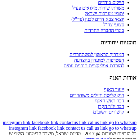
חיילים בודדים
משרתי שירות מילואים פעיל
יתומי מערכות ישראל
יוצאי צבא דרום לבנון (צד"ל)
פצועי צה"ל
בוגרי החברה החרדית
תוכניות ייחודיות
המדריך הראשון למשתחררים
הצטרפות למועדון בהצדעה
להורדת אפליקציית תוכנית עמית
אודות האגף
ייעוד האגף
חוק קליטת חיילים משוחררים
דבר ראש האגף
דבר יו"ר הקרן
קישורים חשובים
instegram link
facebook link
contactus link
callus link
go to whatsup
instegram link
facebook link
contact us
call us link
go to whatsup
כל הזכויות שמורות @ 2017 . מדינת ישראל, משרד הביטחון. השימוש