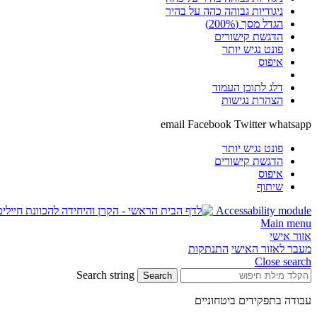
ניגודיות גבוהה כהה על בהיר
הגדל מסך (200%)
הדגשת קישורים
פונט נגיש יותר
איפוס
דלג לתוכן העמוד
הצהרת נגישות
email
Facebook
Twitter
whatsapp
פונט נגיש יותר
הדגשת קישורים
איפוס
שיתוף
Accessability module
Main menu
אזור אישי
מעבר לאזור האישי
התנתקות
Close search
Search string
Search
עבודה בתפקידים ביטחוניים