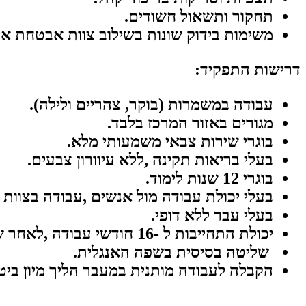
תחקור
ותשאול
חשודים
.
משימות
בידוק
שונות
בשילוב
צוות
אבטחת
אי
דרישות
התפקיד
:
עבודה
במשמרות
(בוקר,
צהריים
ולילה).
מגורים
באזור
המרכז
בלבד.
בוגרי
שירות
צבאי
משמעותי
מלא.
בעלי
בריאות
תקינה
,
ללא
עיוורון
צבעים.
בוגרי
12
שנות
לימוד.
בעלי
יכולת
עבודה
מול
אנשים
,
עבודה
בצוות
בעלי
עבר
ללא
דופי.
יכולת
התחייבות
ל
16-
חודשי
עבודה
,
לאחר
ש
שליטה
בסיסית
בשפה
האנגלית.
הקבלה
לעבודה
מותנית
במעבר
הליך
מיון
ביט