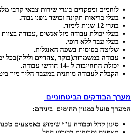
לוחמים
ומפקדים
בוגרי
שירות
צבאי
קרבי
מלא
בעלי
בריאות
תקינה
וכושר
גופני
גבוה.
בוגרי
12
שנות
לימוד.
בעלי
יכולת
עבודה
מול
אנשים
,
עבודה
בצוות
בעלי
עבר
ללא
דופי.
שליטה
בסיסית
בשפה
האנגלית.
עבודה
במשמרות
)
בוקר
,
צהריים
ולילה
(
בכל
ימ
יכולת
התחייבות
ל
14-
חודשי
עבודה.
הקבלה
לעבודה
מותנית
במעבר
הליך
מיון
ביט
מערך הבודקים הביטחוניים
המערך
פועל
במגוון
תחומים
ביניהם
:
סינון
קהל
וכבודה
ע
"
י
שימוש
באמצעים
טכנול
תצפיות
וסריקות
בריכוזי
קהל
.