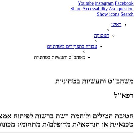
Youtube
instagram
Facebook
Share
Accessability
Asc question
Show icons
Search
ראשי
>
תעסוקה
>
עבודה בתפקידים ביטחוניים
>
משהב"ט ותעשיות בטחוניות
משהב"ט ותעשיות בטחוניות
רפא"ל
חטיבת הטילים ולוחמת רשת ברשות לפיתוח אמצע
טכנאי/ת או הנדסאי/ת מדופלם/ת מתחומי: מכונות