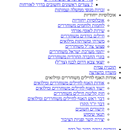
7 צעדים ראשונים וחשובים בדרך לאזרחות
זכויות מגופי ממשלה ועמותות
אוכלוסיות ייחודיות
אוכלוסיות ייחודיות
לוחמות ולוחמים משוחררים
שירות לאומי-אזרחי
חיילים בודדים משוחררים
משרתי ומשרתות מילואים
פצועי צה"ל משוחררים
יתומי מערכת ישראל משוחררים
בוגרי החברה החרדית משוחררים
יוצאי צבא דרום לבנון (צד"ל)
תוכנית עמית
מועדון בהצדעה
אודות האגף לחיילים משוחררים ומילואים
אודות האגף לחיילים משוחררים ומילואים
ייעוד האגף לחיילים משוחררים ומילואים
חוק קליטת חיילים משוחררים
דבר ראש האגף לחיילים משוחררים ומילואים
דבר יו"ר הקרן
קישורים חשובים
תנאי שימוש
יצירת קשר ופניות הציבור
ניגודיות גבוהה בהיר על כהה