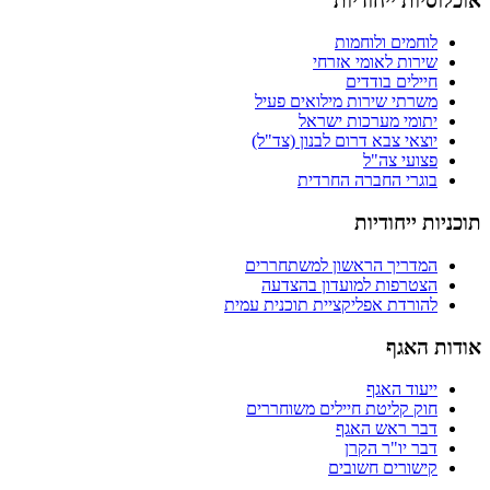
אוכלוסיות ייחודיות
לוחמים ולוחמות
שירות לאומי אזרחי
חיילים בודדים
משרתי שירות מילואים פעיל
יתומי מערכות ישראל
יוצאי צבא דרום לבנון (צד"ל)
פצועי צה"ל
בוגרי החברה החרדית
תוכניות ייחודיות
המדריך הראשון למשתחררים
הצטרפות למועדון בהצדעה
להורדת אפליקציית תוכנית עמית
אודות האגף
ייעוד האגף
חוק קליטת חיילים משוחררים
דבר ראש האגף
דבר יו"ר הקרן
קישורים חשובים