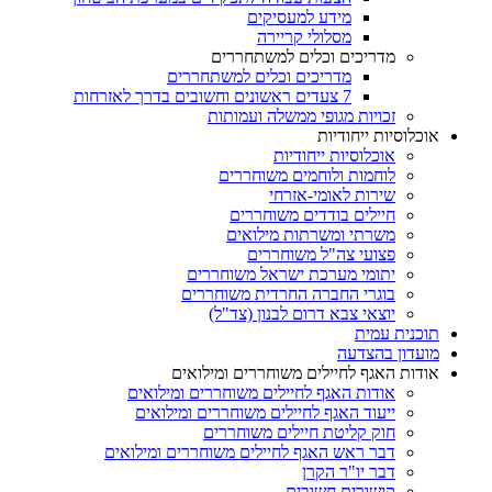
מידע למעסיקים
מסלולי קריירה
מדריכים וכלים למשתחררים
מדריכים וכלים למשתחררים
7 צעדים ראשונים וחשובים בדרך לאזרחות
זכויות מגופי ממשלה ועמותות
אוכלוסיות ייחודיות
אוכלוסיות ייחודיות
לוחמות ולוחמים משוחררים
שירות לאומי-אזרחי
חיילים בודדים משוחררים
משרתי ומשרתות מילואים
פצועי צה"ל משוחררים
יתומי מערכת ישראל משוחררים
בוגרי החברה החרדית משוחררים
יוצאי צבא דרום לבנון (צד"ל)
תוכנית עמית
מועדון בהצדעה
אודות האגף לחיילים משוחררים ומילואים
אודות האגף לחיילים משוחררים ומילואים
ייעוד האגף לחיילים משוחררים ומילואים
חוק קליטת חיילים משוחררים
דבר ראש האגף לחיילים משוחררים ומילואים
דבר יו"ר הקרן
קישורים חשובים