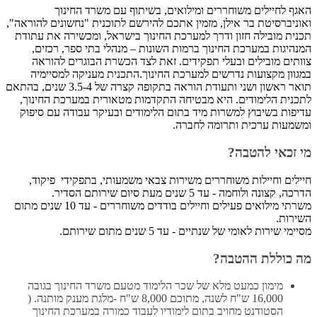
האגף לחיילים משוחררים ומילואים, בשיתוף עם משרד החינוך
ואוניברסיטת בר אילן, מזמין אתכם להירשם לתוכנית "נחשונים להוראה",
תכנית מובילה חזון ודרך למערכת החינוך בישראל, ומכשירה את עתודת
המנהיגות במערכת החינוך ברמות השונות – מנהלי בתי ספר, רכזים,
צוותים מובילים ובעלי תפקידים. זאת לצד הכשרת הבוגרים להוראה
במגוון מקצועות נדרשים למערכת החינוך.התכנית מעניקה למסיימיה
תואר ראשון ושני ותעודת הוראה בתקופה קצרה של 3.5-4 שנים, בהתאם
לתכנית הלימודים. היא מבטיחה התקדמות מטאורית במערכת החינוך,
עדיפות בשיבוץ למשרות מיד בתום הלימודים ובעיקר עבודה עם סיפוק
ומשמעות ערכית ותרומה לחברה.
מי זכאי להטבה?
חיילים וחיילות משוחררים משירות צבאי משמעותי, בתפקידי פיקוד,
הדרכה, קצונה ולוחמה - עד 5 שנים מעת סיום שירותם הסדיר.
משרתי מילואים פעילים וחיילים בודדים משוחררים - עד 10 שנים מתום
השירות.
מסיימי שירות לאומי של שנתיים - עד 5 שנים מתום שירותם.
מה כוללת ההטבה?
מימון כמעט מלא של שכר הלימוד מטעם משרד החינוך בגובה
16,000 ש"ח לשנה, מתוכם 8,000 ש"ח -מלגת מענק מותנה. (
הסטודנט מחויב בתום לימודיו לעבוד כמורה במערכת החינוך