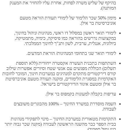
בהיקף של שליש משרה לפחות, אחרת עליו להחזיר את המענק
המותנה).
מימון 50% שכר הלימוד של לימודי תעודת הוראה מטעם
אוניברסיטת בר אילן.
לימודי תואר ראשון במסלול דו ראשי, מנהיגות וניהול בחינוך,
במקצועות נדרשים בהוראה כמו פיסיקה, כימיה, מתמטיקה,
ביולוגיה, אנגלית, ערבית, לשון ותנ"ך לחינוך הממלכתי.
לימודי תואר שני בתחומי המנהיגות/ הוראת המדעים.
השתתפות בתכנית העשרה אקסטרה ייחודית (ללא תוספת
תשלום) הכוללת מפגשים עם אנשי שטח וסיורים אפשרות שילוב
קורס דירקטורים מתקדם למנהיגים במערכות חינוך, המוכר לחובות
האקדמיות במסגרת הלימודים, ומקנה תעודה מטעם אוניברסיטת
בר אילן ומטעם איגוד הדירקטורים בישראל.
עדיפות בקבלה למעונות בקמפוס בר אילן.
השמה מוסדרת במשרד החינוך – 100% מהבוגרים משובצים
לעבודה.
התקדמות מטאורית במערכת החינוך – מינוי לתפקידי מנהיגות
בבית הספר כבר מהשנה הראשונה לעבודה (מקנה שכר גבוה יותר
בגין גמול תפקיד).