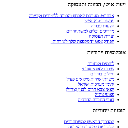
ייעוץ אישי, הכוונה ותעסוקה
אבחונט- מערכת לאבחון והכוונה ללימודים וקריירה
פגישת ייעוץ אישי
הצעות עבודה
מדריכים וכלים למשתחררים
ועדות תעסוקה
הפודקאסט "המקפצה שלך לאזרחות"
אוכלוסיות ייחודיות
לוחמים ולוחמות
שירות לאומי אזרחי
חיילים בודדים
משרתי שירות מילואים פעיל
יתומי מערכות ישראל
יוצאי צבא דרום לבנון (צד"ל)
פצועי צה"ל
בוגרי החברה החרדית
תוכניות ייחודיות
המדריך הראשון למשתחררים
הצטרפות למועדון בהצדעה