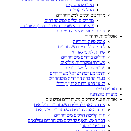
מידע למעסיקים
מסלולי קריירה
מדריכים וכלים למשתחררים
מדריכים וכלים למשתחררים
7 צעדים ראשונים וחשובים בדרך לאזרחות
זכויות מגופי ממשלה ועמותות
אוכלוסיות ייחודיות
אוכלוסיות ייחודיות
לוחמות ולוחמים משוחררים
שירות לאומי-אזרחי
חיילים בודדים משוחררים
משרתי ומשרתות מילואים
פצועי צה"ל משוחררים
יתומי מערכת ישראל משוחררים
בוגרי החברה החרדית משוחררים
יוצאי צבא דרום לבנון (צד"ל)
תוכנית עמית
מועדון בהצדעה
אודות האגף לחיילים משוחררים ומילואים
אודות האגף לחיילים משוחררים ומילואים
ייעוד האגף לחיילים משוחררים ומילואים
חוק קליטת חיילים משוחררים
דבר ראש האגף לחיילים משוחררים ומילואים
דבר יו"ר הקרן
קישורים חשובים