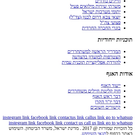
חיילים בודדים
משרתי שירות מילואים פעיל
יתומי מערכות ישראל
יוצאי צבא דרום לבנון (צד"ל)
פצועי צה"ל
בוגרי החברה החרדית
תוכניות ייחודיות
המדריך הראשון למשתחררים
הצטרפות למועדון בהצדעה
להורדת אפליקציית תוכנית עמית
אודות האגף
ייעוד האגף
חוק קליטת חיילים משוחררים
דבר ראש האגף
דבר יו"ר הקרן
קישורים חשובים
instegram link
facebook link
contactus link
callus link
go to whatsup
instegram link
facebook link
contact us
call us link
go to whatsup
כל הזכויות שמורות @ 2017 . מדינת ישראל, משרד הביטחון. השימוש
באתר בכפוף ל
תנאי השימוש
.