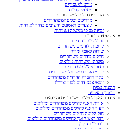
מידע למעסיקים
מסלולי קריירה
מדריכים וכלים למשתחררים
מדריכים וכלים למשתחררים
7 צעדים ראשונים וחשובים בדרך לאזרחות
זכויות מגופי ממשלה ועמותות
אוכלוסיות ייחודיות
אוכלוסיות ייחודיות
לוחמות ולוחמים משוחררים
שירות לאומי-אזרחי
חיילים בודדים משוחררים
משרתי ומשרתות מילואים
פצועי צה"ל משוחררים
יתומי מערכת ישראל משוחררים
בוגרי החברה החרדית משוחררים
יוצאי צבא דרום לבנון (צד"ל)
תוכנית עמית
מועדון בהצדעה
אודות האגף לחיילים משוחררים ומילואים
אודות האגף לחיילים משוחררים ומילואים
ייעוד האגף לחיילים משוחררים ומילואים
חוק קליטת חיילים משוחררים
דבר ראש האגף לחיילים משוחררים ומילואים
דבר יו"ר הקרן
קישורים חשובים