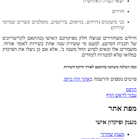
יוצאי העדה האתיופית
חרדים
בני מיעוטים (דרוזים, בדואים, צ'רקסים, מוסלמים ונוצרים שסיימו
שירות)
חיילים משוחררים שניצלו חלק מפיקדונם האישי (בהתאם לקריטריונים
של תכנית הסיוע), למעט מי ששירת שנה אחת בשירות לאומי אזרחי.
מועמדים אלו זכאים לסיוע החל משנה ב', אלא אם כן ניצלו את הפיקדון
במלואו שלא למטרות לימודים.
גובה המלגה משתנה בהתאם לאורך והיקף השירות
פרטים נוספים והרשמה ב
אתר קרן גרוס
.
הדפס
עבור לראש הדף
מפת אתר
מענק ופיקדון אישי
מענק שחרור