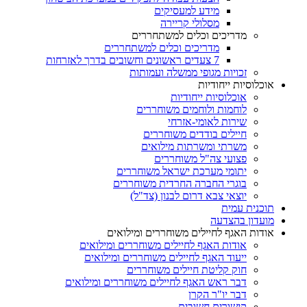
מידע למעסיקים
מסלולי קריירה
מדריכים וכלים למשתחררים
מדריכים וכלים למשתחררים
7 צעדים ראשונים וחשובים בדרך לאזרחות
זכויות מגופי ממשלה ועמותות
אוכלוסיות ייחודיות
אוכלוסיות ייחודיות
לוחמות ולוחמים משוחררים
שירות לאומי-אזרחי
חיילים בודדים משוחררים
משרתי ומשרתות מילואים
פצועי צה"ל משוחררים
יתומי מערכת ישראל משוחררים
בוגרי החברה החרדית משוחררים
יוצאי צבא דרום לבנון (צד"ל)
תוכנית עמית
מועדון בהצדעה
אודות האגף לחיילים משוחררים ומילואים
אודות האגף לחיילים משוחררים ומילואים
ייעוד האגף לחיילים משוחררים ומילואים
חוק קליטת חיילים משוחררים
דבר ראש האגף לחיילים משוחררים ומילואים
דבר יו"ר הקרן
קישורים חשובים