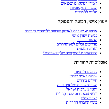
לימודי הנדסאים וטכנאים
הכשרות מקצועיות
מלגות ללימודים
ייעוץ אישי, הכוונה ותעסוקה
אבחונט- מערכת לאבחון והכוונה ללימודים וקריירה
פגישת ייעוץ אישי
הצעות עבודה
מדריכים וכלים למשתחררים
ועדות תעסוקה
הפודקאסט "המקפצה שלך לאזרחות"
אוכלוסיות ייחודיות
לוחמים ולוחמות
שירות לאומי אזרחי
חיילים בודדים
משרתי שירות מילואים פעיל
יתומי מערכות ישראל
יוצאי צבא דרום לבנון (צד"ל)
פצועי צה"ל
בוגרי החברה החרדית