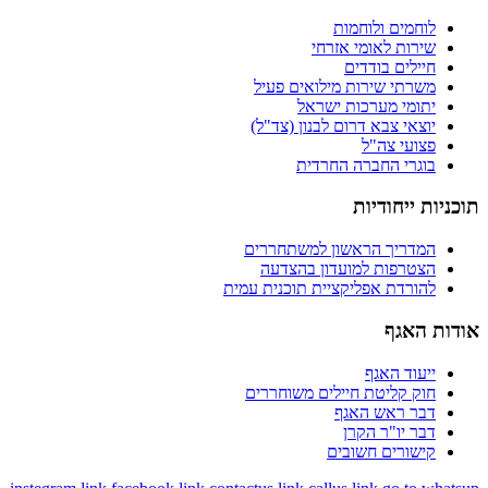
לוחמים ולוחמות
שירות לאומי אזרחי
חיילים בודדים
משרתי שירות מילואים פעיל
יתומי מערכות ישראל
יוצאי צבא דרום לבנון (צד"ל)
פצועי צה"ל
בוגרי החברה החרדית
תוכניות ייחודיות
המדריך הראשון למשתחררים
הצטרפות למועדון בהצדעה
להורדת אפליקציית תוכנית עמית
אודות האגף
ייעוד האגף
חוק קליטת חיילים משוחררים
דבר ראש האגף
דבר יו"ר הקרן
קישורים חשובים