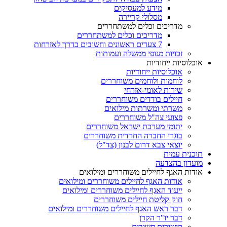
מידע למעסיקים
מסלולי קריירה
מדריכים וכלים למשתחררים
מדריכים וכלים למשתחררים
7 צעדים ראשונים וחשובים בדרך לאזרחות
זכויות מגופי ממשלה ועמותות
אוכלוסיות ייחודיות
אוכלוסיות ייחודיות
לוחמות ולוחמים משוחררים
שירות לאומי-אזרחי
חיילים בודדים משוחררים
משרתי ומשרתות מילואים
פצועי צה"ל משוחררים
יתומי מערכת ישראל משוחררים
בוגרי החברה החרדית משוחררים
יוצאי צבא דרום לבנון (צד"ל)
תוכנית עמית
מועדון בהצדעה
אודות האגף לחיילים משוחררים ומילואים
אודות האגף לחיילים משוחררים ומילואים
ייעוד האגף לחיילים משוחררים ומילואים
חוק קליטת חיילים משוחררים
דבר ראש האגף לחיילים משוחררים ומילואים
דבר יו"ר הקרן
קישורים חשובים