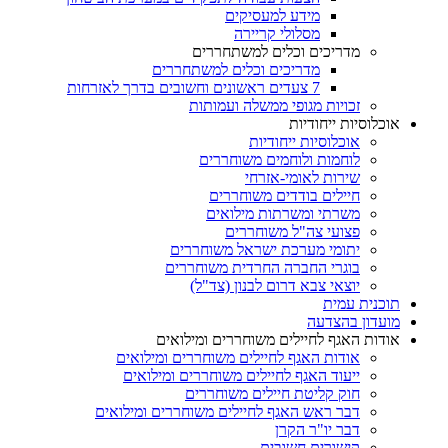
מידע למעסיקים
מסלולי קריירה
מדריכים וכלים למשתחררים
מדריכים וכלים למשתחררים
7 צעדים ראשונים וחשובים בדרך לאזרחות
זכויות מגופי ממשלה ועמותות
אוכלוסיות ייחודיות
אוכלוסיות ייחודיות
לוחמות ולוחמים משוחררים
שירות לאומי-אזרחי
חיילים בודדים משוחררים
משרתי ומשרתות מילואים
פצועי צה"ל משוחררים
יתומי מערכת ישראל משוחררים
בוגרי החברה החרדית משוחררים
יוצאי צבא דרום לבנון (צד"ל)
תוכנית עמית
מועדון בהצדעה
אודות האגף לחיילים משוחררים ומילואים
אודות האגף לחיילים משוחררים ומילואים
ייעוד האגף לחיילים משוחררים ומילואים
חוק קליטת חיילים משוחררים
דבר ראש האגף לחיילים משוחררים ומילואים
דבר יו"ר הקרן
קישורים חשובים