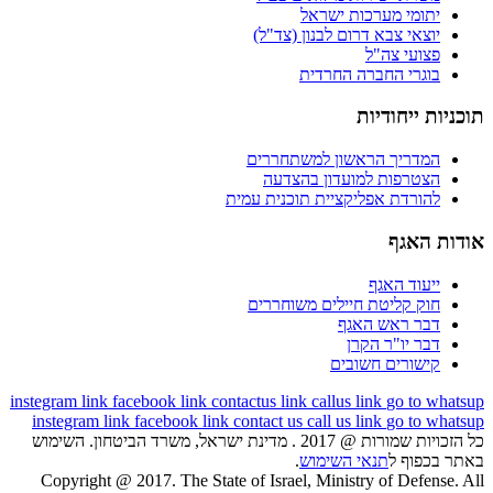
יתומי מערכות ישראל
יוצאי צבא דרום לבנון (צד"ל)
פצועי צה"ל
בוגרי החברה החרדית
תוכניות ייחודיות
המדריך הראשון למשתחררים
הצטרפות למועדון בהצדעה
להורדת אפליקציית תוכנית עמית
אודות האגף
ייעוד האגף
חוק קליטת חיילים משוחררים
דבר ראש האגף
דבר יו"ר הקרן
קישורים חשובים
instegram link
facebook link
contactus link
callus link
go to whatsup
instegram link
facebook link
contact us
call us link
go to whatsup
כל הזכויות שמורות @ 2017 . מדינת ישראל, משרד הביטחון. השימוש
באתר בכפוף ל
תנאי השימוש
.
Copyright @ 2017. The State of Israel, Ministry of Defense. All