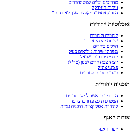
מדריכים וכלים למשתחררים
ועדות תעסוקה
הפודקאסט "המקפצה שלך לאזרחות"
אוכלוסיות ייחודיות
לוחמים ולוחמות
שירות לאומי אזרחי
חיילים בודדים
משרתי שירות מילואים פעיל
יתומי מערכות ישראל
יוצאי צבא דרום לבנון (צד"ל)
פצועי צה"ל
בוגרי החברה החרדית
תוכניות ייחודיות
המדריך הראשון למשתחררים
הצטרפות למועדון בהצדעה
להורדת אפליקציית תוכנית עמית
אודות האגף
ייעוד האגף