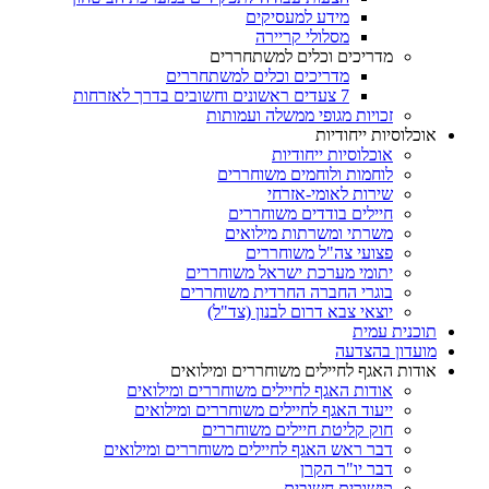
מידע למעסיקים
מסלולי קריירה
מדריכים וכלים למשתחררים
מדריכים וכלים למשתחררים
7 צעדים ראשונים וחשובים בדרך לאזרחות
זכויות מגופי ממשלה ועמותות
אוכלוסיות ייחודיות
אוכלוסיות ייחודיות
לוחמות ולוחמים משוחררים
שירות לאומי-אזרחי
חיילים בודדים משוחררים
משרתי ומשרתות מילואים
פצועי צה"ל משוחררים
יתומי מערכת ישראל משוחררים
בוגרי החברה החרדית משוחררים
יוצאי צבא דרום לבנון (צד"ל)
תוכנית עמית
מועדון בהצדעה
אודות האגף לחיילים משוחררים ומילואים
אודות האגף לחיילים משוחררים ומילואים
ייעוד האגף לחיילים משוחררים ומילואים
חוק קליטת חיילים משוחררים
דבר ראש האגף לחיילים משוחררים ומילואים
דבר יו"ר הקרן
קישורים חשובים