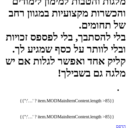
מלגות והטבות למימון לימודים
והכשרות מקצועיות במגוון רחב
של תחומים.
בלי להסתבך, בלי לפספס זכויות
ובלי לוותר על כסף שמגיע לך.
​קליק אחד ואפשר לגלות אם יש
מלגה גם בשבילך! ​
{{item.MODMainItemContent.length >85 ? '…':''}}
{{item.MODMainItemContent.length >85 ? '…':''}}
הדפס