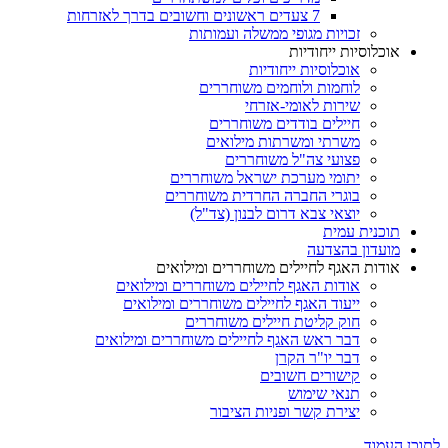
7 צעדים ראשונים וחשובים בדרך לאזרחות
זכויות מגופי ממשלה ועמותות
אוכלוסיות ייחודיות
אוכלוסיות ייחודיות
לוחמות ולוחמים משוחררים
שירות לאומי-אזרחי
חיילים בודדים משוחררים
משרתי ומשרתות מילואים
פצועי צה"ל משוחררים
יתומי מערכת ישראל משוחררים
בוגרי החברה החרדית משוחררים
יוצאי צבא דרום לבנון (צד"ל)
תוכנית עמית
מועדון בהצדעה
אודות האגף לחיילים משוחררים ומילואים
אודות האגף לחיילים משוחררים ומילואים
ייעוד האגף לחיילים משוחררים ומילואים
חוק קליטת חיילים משוחררים
דבר ראש האגף לחיילים משוחררים ומילואים
דבר יו"ר הקרן
קישורים חשובים
תנאי שימוש
יצירת קשר ופניות הציבור
לתוכן העמוד