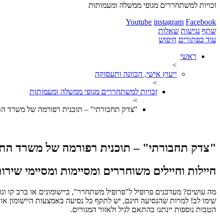
זכויות למשתחררים מגופי ממשלה ומעמותות
Youtube
instagram
Facebook
שתף
נגישות
שאלות
עוד כפתורים
חיפוש
ראשי
>
ייעוץ אישי, הכוונה ותעסוקה
>
זכויות למשתחררים מגופי ממשלה ומעמותות
>
"צדק תחבורתי" – תוכנית רפורמה של משרד הת
"צדק תחבורתי" – תוכנית רפורמה של משרד התח
חיילות וחיילים משוחררים ומסיימות ומסיימי שיר
מה עושים? מעדכנים פרופיל ל"פרופיל משתחרר", ביישומונים או ברב קו ונ
שימו לב! למרות שהנסיעה חינם, יש לתקף כל נסיעה באמצעות היישומון או 
הטבות נוספות יינתנו בהתאם לגיל ולאזור המגורים.