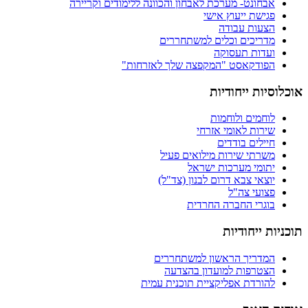
אבחונט- מערכת לאבחון והכוונה ללימודים וקריירה
פגישת ייעוץ אישי
הצעות עבודה
מדריכים וכלים למשתחררים
ועדות תעסוקה
הפודקאסט "המקפצה שלך לאזרחות"
אוכלוסיות ייחודיות
לוחמים ולוחמות
שירות לאומי אזרחי
חיילים בודדים
משרתי שירות מילואים פעיל
יתומי מערכות ישראל
יוצאי צבא דרום לבנון (צד"ל)
פצועי צה"ל
בוגרי החברה החרדית
תוכניות ייחודיות
המדריך הראשון למשתחררים
הצטרפות למועדון בהצדעה
להורדת אפליקציית תוכנית עמית