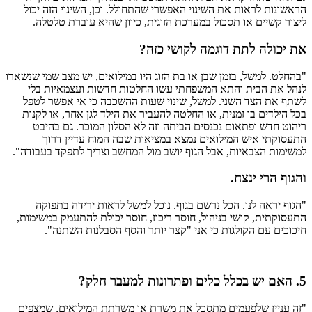
הראשונות לראות את השינוי האפשרי שהתחולל. וכן, השינוי הזה יכול
ליצור קשיים או תסכול במערכת הזוגית, כיוון שהיא עוברת טלטלה.
את יכולה לתת דוגמה לקושי כזה?
"בהחלט. למשל, בזמן שבן או בת הזוג היו במילואים, יש מצב שמי שנשארו
לנהל את הבית והתא המשפחתי עשו החלטות חדשות ועצמאיות בלי
לשתף את הצד השני. למשל, שינוי שעות ההשכבה כי אי אפשר לטפל
בכל הילדים בו זמנית, או החלטה להעביר את הילד לגן אחר, או לקנות
ריהוט חדש ופתאום נכנסים הביתה וזה לא הסלון המוכר. גם בהיבט
התעסוקתי איש המילואים נמצא במציאות שבה המוח עדיין דרוך
למשימות הצבאיות, אבל הגוף יושב מול המחשב וצריך לתפקד בעבודה".
והגוף הרי ינצח.
"הגוף יראה לנו. הכל נרשם בגוף. נוכל למשל לראות ירידה בתפוקה
התעסוקתית, קושי בניהול, חוסר ריכוז, חוסר יכולת להתעמק במשימות,
חיכוכים עם הקולגות כי אני "קצר יותר והסף הסבלנות השתנה".
5. האם יש בכלל כלים ופתרונות למעבר חלק?
"זה עניין שלפעמים מתסכל את משרת או משרתת המילואים, שמצפים