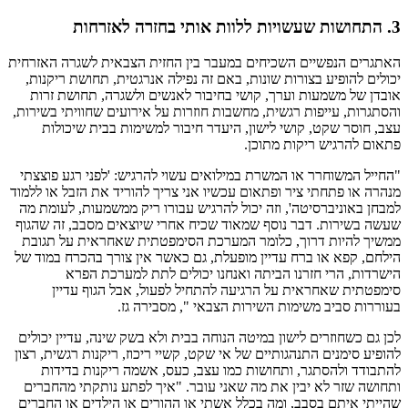
3. התחושות שעשויות ללוות אותי בחזרה לאזרחות
האתגרים הנפשיים השכיחים במעבר בין החזית הצבאית לשגרה האזרחית
יכולים להופיע בצורות שונות, באם זה נפילה אנרגטית, תחושת ריקנות,
אובדן של משמעות וערך, קושי בחיבור לאנשים ולשגרה, תחושת זרות
והסתגרות, עייפות רגשית, מחשבות חוזרות על אירועים שחוויתי בשירות,
עצב, חוסר שקט, קושי לישון, היעדר חיבור למשימות בבית שיכולות
פתאום להרגיש ריקות מתוכן.
"החייל המשוחרר או המשרת במילואים עשוי להרגיש: 'לפני רגע פוצצתי
מנהרה או פתחתי ציר ופתאום עכשיו אני צריך להוריד את הזבל או ללמוד
למבחן באוניברסיטה', וזה יכול להרגיש עבורו ריק ממשמעות, לעומת מה
שעשה בשירות. דבר נוסף שמאוד שכיח אחרי שיוצאים מסבב, זה שהגוף
ממשיך להיות דרוך, כלומר המערכת הסימפטתית שאחראית על תגובת
הילחם, קפא או ברח עדיין מופעלת, גם כאשר אין צורך בהכרח במוד של
הישרדות, הרי חזרנו הביתה ואנחנו יכולים לתת למערכת הפרא
סימפטתית שאחראית על הרגיעה להתחיל לפעול, אבל הגוף עדיין
בעוררות סביב משימות השירות הצבאי ", מסבירה גז.
לכן גם כשחוזרים לישון במיטה הנוחה בבית ולא בשק שינה, עדיין יכולים
להופיע סימנים התנהגותיים של אי שקט, קשיי ריכוז, ריקנות רגשית, רצון
להתבודד ולהסתגר, ותחושות כמו עצב, כעס, אשמה ריקנות בדידות
ותחושה שזר לא יבין את מה שאני עובר. "איך לפתע נותקתי מהחברים
שהייתי איתם בסבב, ומה בכלל אשתי או ההורים או הילדים או החברים