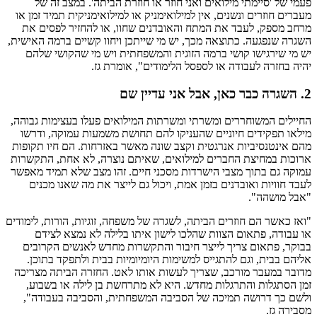
פעמי של 'סיימתי מילואים ואני חוזר או חוזרת הביתה'. במצב זה של
מעברים חוזרים ונשנים, אין למילואימניק או למילואימניקית תמיד זמן או
מרחב מספק, לעבד את המתח והאובדנים שחוו, או להחזיר לפסים את
השגרה שנפגעה. כתוצאה מכך, יש מי שייתכן ויחוו קשיים ברמה האישית,
יש מי שירגישו קושי ברמה הזוגית והמשפחתית ויש מי שהקושי שלהם
יהיה בחזרה לעבודה או לספסל הלימודים", אומרת גז.
2. השגרה כבר כאן, אבל אני עדיין שם
החיילים המשוחררים ומשרתי ומשרתות המילואים פעלו בעצימות גבוהה,
מילאו תפקידים חיוניים שהעניקו להם תחושת משמעות עמוקה, ודרשו
מהם אינטנסיביות אנרגטית וקצב שונה מאשר באזרחות. הם חיו תקופות
ארוכות במחיצת החברים למילואים, שאיתם נוצרה, לא אחת, התקשרות
עמוקה גם בתוך מצבי הישרדות מסכני חיים. זהו מצב שלא תמיד מאפשר
לעבד חוויות ואובדנים בזמן אמת, ויכול גם לייצר את מה שאנו מכנים
"אבל מושהה".
"ואז כאשר הם חוזרים הביתה, לשגרה של משפחה, זוגיות, הורות, לימודים
או עבודה, פתאום הצוות שהלכו לישון איתו בלילה לא נמצא לצידם
בבוקר, פתאום צריך לייצר חיבור והתקשרות מחדש לאנשים הקרובים
אליהם בבית, וגם להתגייס למשימות היומיומיות בבית ולתפקד בתוכן.
מדובר במעבר מורכב, שצריך לעשות אותו לאט. החזרה הביתה מצריכה
זמן הסתגלות והתרגלות מחדש. היא לא מתרחשת בן לילה או בשבוע,
ולשם כך דרושה תמיכה של הסביבה המשפחתית, והסביבה בעבודה",
מסבירה גז.