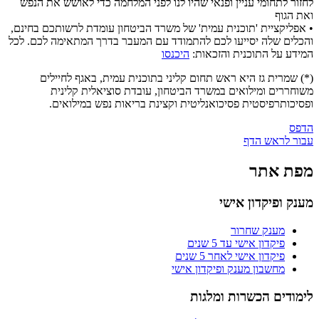
לחזור לתחומי עניין ופנאי שהיו לנו לפני המלחמה כדי לאושש את הנפש
ואת הגוף
• אפליקציית 'תוכנית עמית' של משרד הביטחון עומדת לרשותכם בחינם,
והכלים שלה יסייעו לכם להתמודד עם המעבר בדרך המתאימה לכם. לכל
המידע על התוכנית והזכאות:
היכנסו
(*) שמרית גז היא ראש תחום קליני בתוכנית עמית, באגף לחיילים
משוחררים ומילואים במשרד הביטחון, עובדת סוציאלית קלינית
ופסיכותרפיסטית פסיכואנליטית וקצינת בריאות נפש במילואים.
הדפס
עבור לראש הדף
מפת אתר
מענק ופיקדון אישי
מענק שחרור
פיקדון אישי עד 5 שנים
פיקדון אישי לאחר 5 שנים
מחשבון מענק ופיקדון אישי
לימודים הכשרות ומלגות