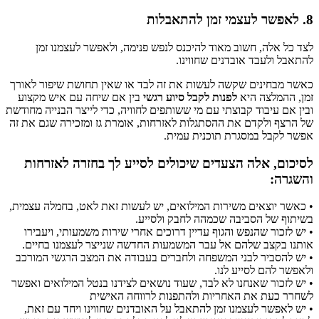
8. לאפשר לעצמי זמן להתאבלות
ל​צד כל אלה, חשוב מאוד להיכנס לנפש פנימה, ולאפשר לעצמנו זמן
להתאבל ולעבד אובדנים שחווינו.
כאשר מבחינים שקשה לעשות את זה לבד או שאין תחושת שיפור לאורך
זמן, ההמלצה היא
לפנות לקבל סיוע רגשי
בין אם שיחה עם איש מקצוע
ובין אם עיבוד קבוצתי עם מי ששותפים לחוויה, כדי לייצר הבנייה מחודשת
של הרצף ולקדם את ההסתגלות לאזרחות, אומרת גז ומזכירה שגם את זה
אפשר לקבל במסגרת תוכנית עמית.
לסיכום, אלה הצעדים שיכולים לסייע לך בחזרה לאזרחות
והשגרה:
•​ כאשר יוצאים משירות המילואים, יש לעשות זאת לאט, בחמלה עצמית,
בשיתוף של הסביבה שכמהה לחבק ולסייע.
• יש לזכור שהנפש והגוף עדיין דרוכים אחרי שירות משמעותי, ויעבירו
אותנו בקצב שלהם אל עבר המשמעות החדשה שנייצר לעצמנו בחיים.
•​ יש להסביר לבני המשפחה ולחברים בעבודה את המצב הרגשי המורכב
ולאפשר להם לסייע לנו.
•​ יש לזכור שאנחנו לא לבד, שעוד נושאים לצידנו בנטל המילואים ואפשר
לשחרר כעת את האחריות ולהתפנות לרווחה האישית
•​ יש לאפשר לעצמנו זמן להתאבל על האובדנים שחווינו ויחד עם זאת,