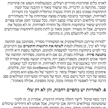
לארגז כלים ופתרונות מהירים ויעילים, כשבעולמות הנפש אין פתרונות
קסם", מדגישה גז. לדבריה, מה שיעזור מאוד זו ההבנה שכל קשת
התחושות שמנינו כאן הן חוויה טבעית ונורמלית למעבר בין השירות
לאזרחות, ושמדובר בתגובה נפשית נפוצה שמדווחת על ידי משוחררים
ומשרתי מילואים רבים שהיו במצב דומה. ככל שעובר הזמן אנחנו צפויים
להרגיש שיפור בתחושות והקלה על החזרה לאזרחות. זה לא מבטל את
הקשיים, אבל זה מעודד. חשוב מאוד כן לתת מקום לתחושות שמרגישים
ולהכיר בהן. לא להתעלם מהן, גז מדגישה.
"למרות שייתכן והמילואימניק או המשוחרר מסדיר, מסתובב עם תחושה
ש'זר לא יבין', כן מומלץ לנסות
לשתף את הרגשות והקשיים
עם הקרובים,
כדי לסייע בתחושת החיבור למשפחה ולמקום. המלצה נוספת היא להיות
בתנועה פיזית
- פעילות גופנית, גם אם היא מתונה, מפחיתה תחושה של
חוסר אונים וקיפאון, משפרת מצב רוח, מייצרת תנועה נפשית ועוזרת לנו
להיות יותר באינטגרציה עם החזרה לאזרחות. וזו הסיבה לכך שאנחנו
בתוכנית עמית מעניקים גם טיפולי וולנס (wellness) כמו יוגה, פילטיס,
אימונים במכון כושר ואפילו עיסוי. כי הקשר של גוף-נפש הוא מובהק.
בסופו של דבר הכל נרשם בגוף. הגוף של משרתי ומשרתות המילואים ספג
הרבה וצריך לאפשר לו מנוחה טובה, שינה מספקת, אכילה מאוזנת".
6. לאחריות יש כתפיים רחבות, והן לא רק שלי
דבר נוסף שיכול לייצר הקלה בחוויה הרגשית, אומרת גז, זה לזכור
שהמשימה במילואים הייתה אכן קריטית, אבל אנחנו לא היחידים שיכולים
או נדרשים לבצע אותה. שיש גם אחרים ולכן האחריות היא רחבה.