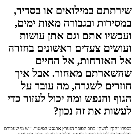
שירתתם במילואים או בסדיר,
במסירות ובגבורה מאות ימים,
ועכשיו אתם וגם אתן עושות
ועושים צעדים ראשונים בחזרה
אל האזרחות, אל החיים
שהשארתם מאחור. אבל איך
חוזרים לשגרה,
מה עובר על
הגוף והנפש
ומה יכול לעזור כדי
לעשות את זה נכון?
​בספרו "הקץ לנשק" כתב הסופר הנערץ
ארנסט המינגווי
: "יש מי שעבורם
המלחמה מעולם לא נגמרה באמת, אלא רק עברה חזית, מהשדות