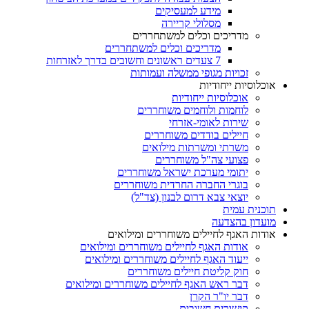
מידע למעסיקים
מסלולי קריירה
מדריכים וכלים למשתחררים
מדריכים וכלים למשתחררים
7 צעדים ראשונים וחשובים בדרך לאזרחות
זכויות מגופי ממשלה ועמותות
אוכלוסיות ייחודיות
אוכלוסיות ייחודיות
לוחמות ולוחמים משוחררים
שירות לאומי-אזרחי
חיילים בודדים משוחררים
משרתי ומשרתות מילואים
פצועי צה"ל משוחררים
יתומי מערכת ישראל משוחררים
בוגרי החברה החרדית משוחררים
יוצאי צבא דרום לבנון (צד"ל)
תוכנית עמית
מועדון בהצדעה
אודות האגף לחיילים משוחררים ומילואים
אודות האגף לחיילים משוחררים ומילואים
ייעוד האגף לחיילים משוחררים ומילואים
חוק קליטת חיילים משוחררים
דבר ראש האגף לחיילים משוחררים ומילואים
דבר יו"ר הקרן
קישורים חשובים