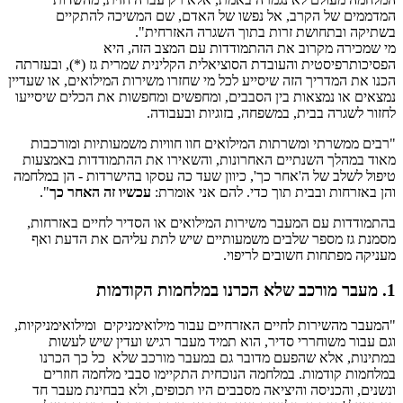
המדממים של הקרב, אל נפשו של האדם, שם המשיכה להתקיים
בשתיקה ובתחושת זרות בתוך השגרה האזרחית".
מי שמכירה מקרוב את ההתמודדות עם המצב הזה, היא
הפסיכותרפיסטית והעובדת הסוציאלית הקלינית שמרית גז (*), ובעזרתה
הכנו את המדריך הזה שיסייע לכל מי שחזרו משירות המילואים, או שעדיין
נמצאים או נמצאות בין הסבבים, ומחפשים ומחפשות את הכלים שיסייעו
לחזור לשגרה בבית, במשפחה, בזוגיות ובעבודה.
"רבים ממשרתי ומשרתות המילואים חוו חוויות משמעותיות ומורכבות
מאוד במהלך השנתיים האחרונות, והשאירו את ההתמודדות באמצעות
טיפול לשלב של ה'אחר כך', כיוון שעד כה עסקו בהישרדות - הן במלחמה
והן באזרחות ובבית תוך כדי. להם אני אומרת:
עכשיו זה האחר כך
".
בהתמודדות עם המעבר משירות המילואים או הסדיר לחיים באזרחות,
מסמנת גז מספר שלבים משמעותיים שיש לתת עליהם את הדעת ואף
מעניקה מפתחות חשובים לריפוי.
1. מעבר מורכב שלא הכרנו במלחמות הקודמות
"המעבר מהשירות לחיים האזרחיים עבור מילואימניקים ומילואימניקיות,
וגם עבור משוחררי סדיר, הוא תמיד מעבר רגיש ועדין שיש לעשות
במתינות, אלא שהפעם מדובר גם במעבר מורכב שלא כל כך הכרנו
במלחמות קודמות. במלחמה הנוכחית התקיימו סבבי מלחמה חוזרים
ונשנים, והכניסה והיציאה מסבבים היו תכופים, ולא בבחינת מעבר חד