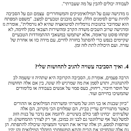
לעבודה יכולים להבין על מה שעברתי".
גז מדגישה שגם על המילואימניקים והמשוחררים עצמם וגם על הסביבה
להיות ערים לסימנים הללו, שהם מובנים וטבעיים למצב. "משפט המפתח
הוא שמדובר בתגובות נורמליות לסיטואציה שהיא לא נורמלית", אומרת גז
ומדגישה שרוב השבים משדה הקרב ומהשירות הצבאי בזמן לחימה, לא
יפתחו פוסט טראומה, אלא ישתמשו במשאבי ההתמודדות הטבעיים
שקיימים בנפש כדי להסתגל בחזרה לחיים, עם מידה כזו או אחרת של
עזרה. ועם היכולת לתת לזה זמן.
4. ואיך הסביבה עשויה להגיב לתחושות שלי?
הרבה פעמים, אומרת גז, הסביבה הקרובה היא שתהיה זו ששמה לב
להתנהגות, ותדע לסמן את מה שמרגיש לה שונה, בין אם אלה תחושות
של חוסר חיבור, ריחוק, כעס סמוי על אנשים בעבודה או בלימודים
שהמשיכו בחייהם ועוד.
"כיוון שבנות או בני הזוג של משרתי ומשרתות המילואים או ההורים
כאשר מתגוררים עדיין בבית, הם שמלווים הכי מקרוב, הם אלה
שלעיתים יבחינו לפני כולם בשינויים. לדוגמה אם נדבר על בנות הזוג
למשל (על אף שרלוונטי גם לבני זוג כמובן, אך רק לצורך ההמחשה). הן
שותפות למסע, הן אלה שיראו את השינוי והמצוקה שיכולה להתפתח. הן
גם אלה שהחזיקו את הבית והתא המשפחתי במהלך המילואים והן יהיו