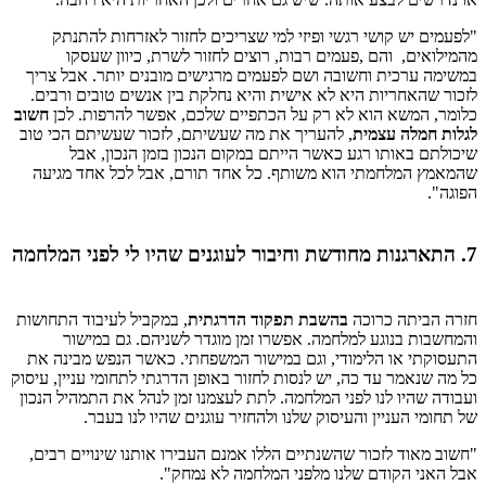
"לפעמים יש קושי רגשי ופיזי למי שצריכים לחזור לאזרחות להתנתק
מהמילואים, והם ,פעמים רבות, רוצים לחזור לשרת, כיוון שעסקו
במשימה ערכית וחשובה ושם לפעמים מרגישים מובנים יותר. אבל צריך
לזכור שהאחריות היא לא אישית והיא נחלקת בין אנשים טובים ורבים.
כלומר, המשא הוא לא רק על הכתפיים שלכם, אפשר להרפות. לכן
חשוב
לגלות חמלה עצמית
, להעריך את מה שעשיתם, לזכור שעשיתם הכי טוב
שיכולתם באותו רגע כאשר הייתם במקום הנכון בזמן הנכון, אבל
שהמאמץ המלחמתי הוא משותף. כל אחד תורם, אבל לכל אחד מגיעה
הפוגה".​
7. התארגנות מחודשת וחיבור לעוגנים שהיו לי לפני המלחמה
חזרה הביתה כרוכה
בהשבת תפקוד הדרגתית
, במקביל לעיבוד התחושות
והמחשבות בנוגע למלחמה. אפשרו זמן מוגדר לשניהם. גם במישור
התעסוקתי או הלימודי, וגם במישור המשפחתי. כאשר הנפש מבינה את
כל מה שנאמר עד כה, יש לנסות לחזור באופן הדרגתי לתחומי עניין, עיסוק
ועבודה שהיו לנו לפני המלחמה. לתת לעצמנו זמן לנהל את התמהיל הנכון
של תחומי העניין והעיסוק שלנו ולהחזיר עוגנים שהיו לנו בעבר.
"חשוב מאוד לזכור שהשנתיים הללו אמנם העבירו אותנו שינויים רבים,
אבל האני הקודם שלנו מלפני המלחמה לא נמחק".