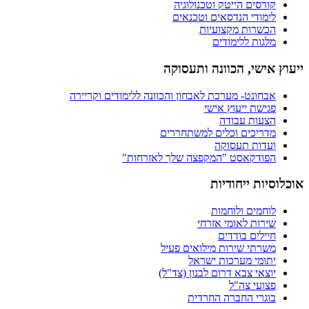
קורסים הייטק וטכנולוגיה
לימודי הנדסאים וטכנאים
הכשרות מקצועיות
מלגות ללימודים
ייעוץ אישי, הכוונה ותעסוקה
אבחונט- מערכת לאבחון והכוונה ללימודים וקריירה
פגישת ייעוץ אישי
הצעות עבודה
מדריכים וכלים למשתחררים
ועדות תעסוקה
הפודקאסט "המקפצה שלך לאזרחות"
אוכלוסיות ייחודיות
לוחמים ולוחמות
שירות לאומי אזרחי
חיילים בודדים
משרתי שירות מילואים פעיל
יתומי מערכות ישראל
יוצאי צבא דרום לבנון (צד"ל)
פצועי צה"ל
בוגרי החברה החרדית