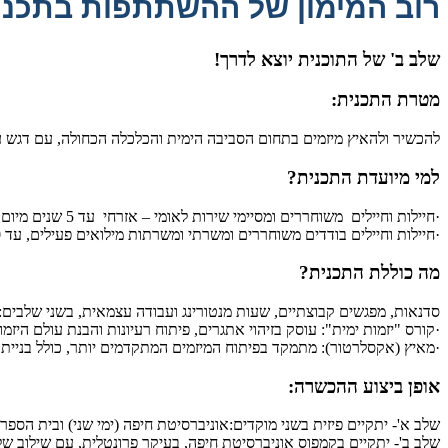
​ר
וב המימון של ההשתתפות בתכנית ה
​שלב ב' של התוכנית יוצא לדרך!​ ​
מטרת התכנית:
להכשיר ולהאיץ מיזמים בתחום הסביבה הימית והכלכלה הכחולה, עם דגש על 
למי מיועדת התכנית?
·חיילות וחיילים משוחררים ומסיימי שירות לאומי – אזרחי עד 5 שנים מיום סיום שירותם הסדיר.
·חיילות וחיילים בודדים משוחררים ומשרתי ומשרתות מילואים פעילים, עד 10 שנים מיום סיום שירותם הסדיר.
מה כוללת התכנית?
סדנאות, מפגשים קבוצתיים, שעות מנטורינג ועבודה עצמאית, בשני שלבים:
·קורס "יזמות ימית": עוסק בזיהוי אתגרים, פיתוח רעיונות והבנת עולם היזמו
·מאיץ (אקסלרטור): מתמקד בפיתוח המיזמים המתקדמים יותר, כולל בניית מודל עסקי, מחקר שו
אופן ביצוע ההכשרה:
שלב א'- יתקיים פיזית בשני מוקדים:אוניברסיטת חיפה (ימי שני) ובית הספר 
שלב ב'- יתקיים בקמפוס אוניברסיטת חיפה, בעיקר פרונטלית, עם שילוב של 