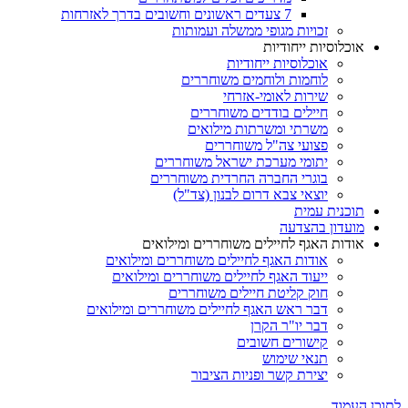
7 צעדים ראשונים וחשובים בדרך לאזרחות
זכויות מגופי ממשלה ועמותות
אוכלוסיות ייחודיות
אוכלוסיות ייחודיות
לוחמות ולוחמים משוחררים
שירות לאומי-אזרחי
חיילים בודדים משוחררים
משרתי ומשרתות מילואים
פצועי צה"ל משוחררים
יתומי מערכת ישראל משוחררים
בוגרי החברה החרדית משוחררים
יוצאי צבא דרום לבנון (צד"ל)
תוכנית עמית
מועדון בהצדעה
אודות האגף לחיילים משוחררים ומילואים
אודות האגף לחיילים משוחררים ומילואים
ייעוד האגף לחיילים משוחררים ומילואים
חוק קליטת חיילים משוחררים
דבר ראש האגף לחיילים משוחררים ומילואים
דבר יו"ר הקרן
קישורים חשובים
תנאי שימוש
יצירת קשר ופניות הציבור
לתוכן העמוד