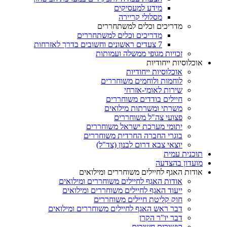
מידע למעסיקים
מסלולי קריירה
מדריכים וכלים למשתחררים
מדריכים וכלים למשתחררים
7 צעדים ראשונים וחשובים בדרך לאזרחות
זכויות מגופי ממשלה ועמותות
אוכלוסיות ייחודיות
אוכלוסיות ייחודיות
לוחמות ולוחמים משוחררים
שירות לאומי-אזרחי
חיילים בודדים משוחררים
משרתי ומשרתות מילואים
פצועי צה"ל משוחררים
יתומי מערכת ישראל משוחררים
בוגרי החברה החרדית משוחררים
יוצאי צבא דרום לבנון (צד"ל)
תוכנית עמית
מועדון בהצדעה
אודות האגף לחיילים משוחררים ומילואים
אודות האגף לחיילים משוחררים ומילואים
ייעוד האגף לחיילים משוחררים ומילואים
חוק קליטת חיילים משוחררים
דבר ראש האגף לחיילים משוחררים ומילואים
דבר יו"ר הקרן
קישורים חשובים