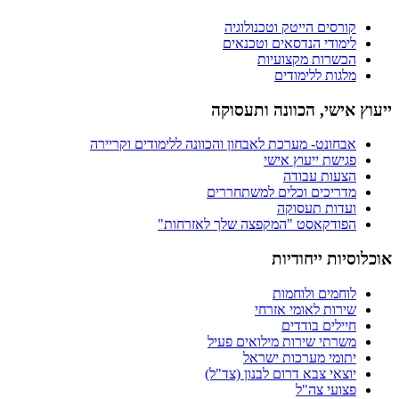
קורסים הייטק וטכנולוגיה
לימודי הנדסאים וטכנאים
הכשרות מקצועיות
מלגות ללימודים
ייעוץ אישי, הכוונה ותעסוקה
אבחונט- מערכת לאבחון והכוונה ללימודים וקריירה
פגישת ייעוץ אישי
הצעות עבודה
מדריכים וכלים למשתחררים
ועדות תעסוקה
הפודקאסט "המקפצה שלך לאזרחות"
אוכלוסיות ייחודיות
לוחמים ולוחמות
שירות לאומי אזרחי
חיילים בודדים
משרתי שירות מילואים פעיל
יתומי מערכות ישראל
יוצאי צבא דרום לבנון (צד"ל)
פצועי צה"ל