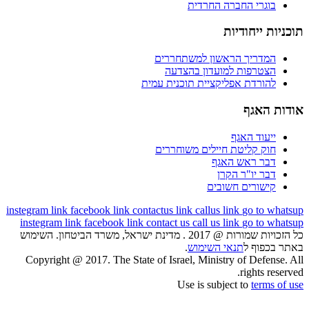
בוגרי החברה החרדית
תוכניות ייחודיות
המדריך הראשון למשתחררים
הצטרפות למועדון בהצדעה
להורדת אפליקציית תוכנית עמית
אודות האגף
ייעוד האגף
חוק קליטת חיילים משוחררים
דבר ראש האגף
דבר יו"ר הקרן
קישורים חשובים
instegram link
facebook link
contactus link
callus link
go to whatsup
instegram link
facebook link
contact us
call us link
go to whatsup
כל הזכויות שמורות @ 2017 . מדינת ישראל, משרד הביטחון. השימוש
באתר בכפוף ל
תנאי השימוש
.
Copyright @ 2017. The State of Israel, Ministry of Defense. All
rights reserved.
Use is subject to
terms of use