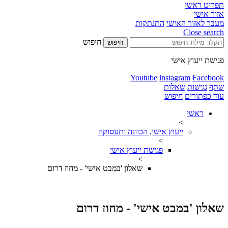
תפריט ראשי
אזור אישי
מעבר לאזור האישי
התנתקות
Close search
חיפוש
חיפוש
פגישת ייעוץ אישי
Youtube
instagram
Facebook
שתף
נגישות
שאלות
עוד כפתורים
חיפוש
ראשי
>
ייעוץ אישי, הכוונה ותעסוקה
>
פגישת ייעוץ אישי
>
שאלון 'במבט אישי' - מחוז דרום
שאלון 'במבט אישי' - מחוז דרום